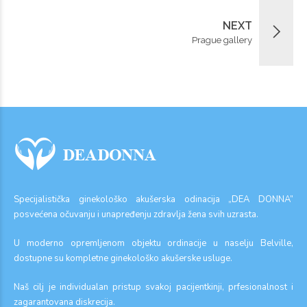
NEXT
Prague gallery
Specijalistička ginekološko akušerska odinacija „DEA DONNA”
posvećena očuvanju i unapređenju zdravlja žena svih uzrasta.
U moderno opremljenom objektu ordinacije u naselju Belville,
dostupne su kompletne ginekološko akušerske usluge.
Naš cilj je individualan pristup svakoj pacijentkinji, prfesionalnost i
zagarantovana diskrecija.