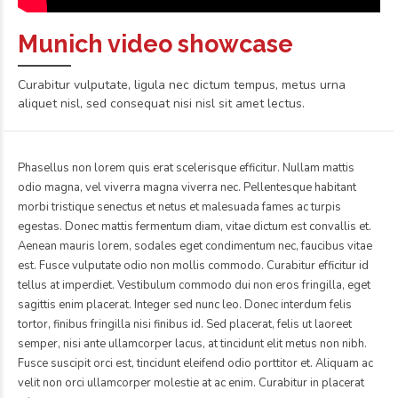
Munich video showcase
Curabitur vulputate, ligula nec dictum tempus, metus urna
aliquet nisl, sed consequat nisi nisl sit amet lectus.
Phasellus non lorem quis erat scelerisque efficitur. Nullam mattis
odio magna, vel viverra magna viverra nec. Pellentesque habitant
morbi tristique senectus et netus et malesuada fames ac turpis
egestas. Donec mattis fermentum diam, vitae dictum est convallis et.
Aenean mauris lorem, sodales eget condimentum nec, faucibus vitae
est. Fusce vulputate odio non mollis commodo. Curabitur efficitur id
tellus at imperdiet. Vestibulum commodo dui non eros fringilla, eget
sagittis enim placerat. Integer sed nunc leo. Donec interdum felis
tortor, finibus fringilla nisi finibus id. Sed placerat, felis ut laoreet
semper, nisi ante ullamcorper lacus, at tincidunt elit metus non nibh.
Fusce suscipit orci est, tincidunt eleifend odio porttitor et. Aliquam ac
velit non orci ullamcorper molestie at ac enim. Curabitur in placerat