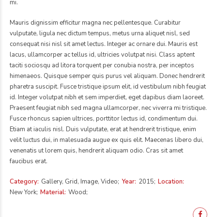
mi.
Mauris dignissim efficitur magna nec pellentesque. Curabitur
vulputate, ligula nec dictum tempus, metus urna aliquet nisl, sed
consequat nisi nisl sit amet lectus. Integer ac ornare dui. Mauris est
lacus, ullamcorper ac tellus id, ultricies volutpat nisi. Class aptent
taciti sociosqu ad litora torquent per conubia nostra, per inceptos
himenaeos. Quisque semper quis purus vel aliquam. Donec hendrerit
pharetra suscipit. Fusce tristique ipsum elit, id vestibulum nibh feugiat
id. Integer volutpat nibh et sem imperdiet, eget dapibus diam laoreet.
Praesent feugiat nibh sed magna ullamcorper, nec viverra mi tristique.
Fusce rhoncus sapien ultrices, porttitor lectus id, condimentum dui.
Etiam at iaculis nisl. Duis vulputate, erat at hendrerit tristique, enim
velit luctus dui, in malesuada augue ex quis elit. Maecenas libero dui,
venenatis ut lorem quis, hendrerit aliquam odio. Cras sit amet
faucibus erat.
Category
Gallery, Grid, Image, Video
Year
2015
Location
New York
Material
Wood