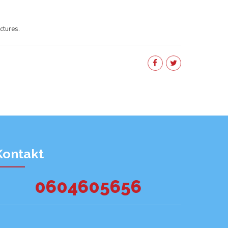
ctures.
Kontakt
0604605656