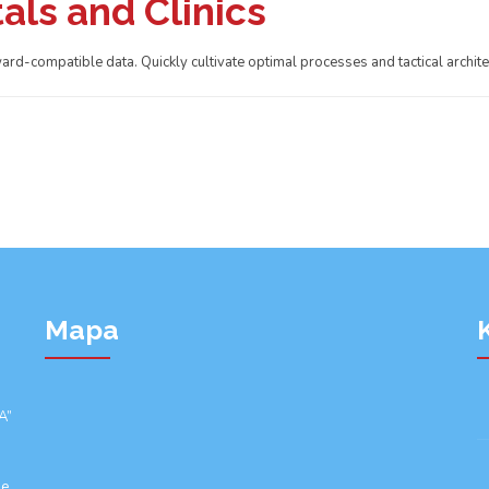
als and Clinics
ard-compatible data. Quickly cultivate optimal processes and tactical archite
Mapa
A”
.
e,