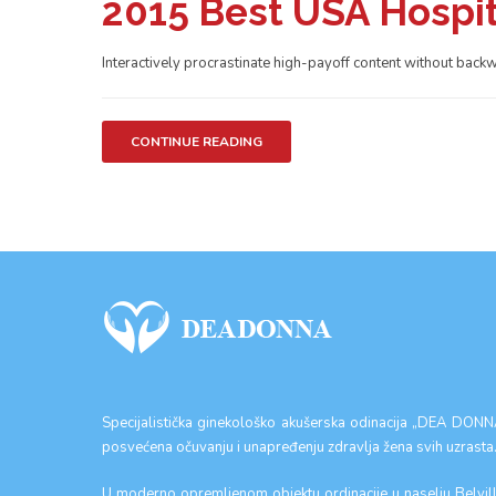
2015 Best USA Hospit
Interactively procrastinate high-payoff content without backw
CONTINUE READING
Specijalistička ginekološko akušerska odinacija „DEA DONN
posvećena očuvanju i unapređenju zdravlja žena svih uzrasta
U moderno opremljenom objektu ordinacije u naselju Belvill