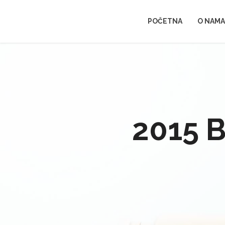
POČETNA
O NAMA
2015 B